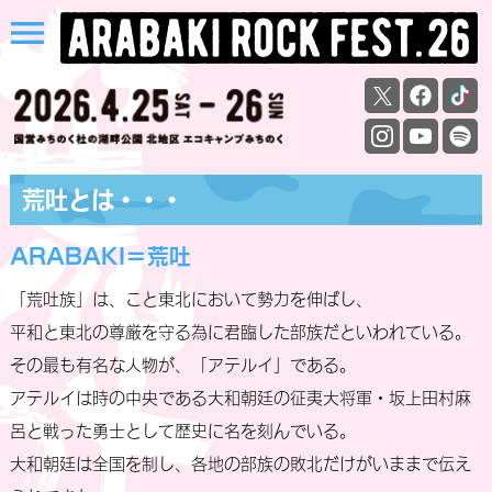
menu
荒吐とは・・・
ARABAKI＝荒吐
「荒吐族」は、こと東北において勢力を伸ばし、
平和と東北の尊厳を守る為に君臨した部族だといわれている。
その最も有名な人物が、「アテルイ」である。
アテルイは時の中央である大和朝廷の征夷大将軍・坂上田村麻
呂と戦った勇士として歴史に名を刻んでいる。
大和朝廷は全国を制し、各地の部族の敗北だけがいままで伝え