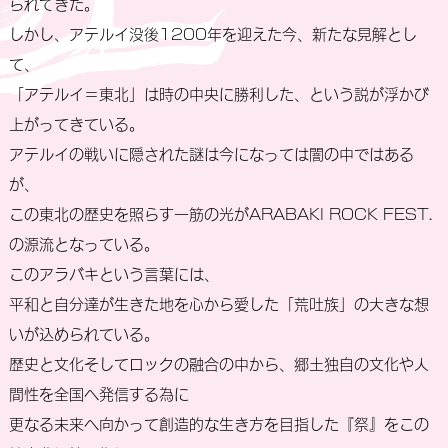
られてきた。
しかし、アテルイ没後1200年を迎えた今、新たな見解とし
て、
「アテルイ＝東北」は時の中央に勝利した、という説が浮かび
上がってきている。
アテルイの戦いに隠された謎は今になっては闇の中ではある
が、
この東北の歴史を照らす一筋の光がARABAKI ROCK FEST.
の源流となっている。
このアラバキという言葉には、
平和と自分達が生きた地を心から愛した「荒吐族」の大きな想
いが込められている。
歴史と文化そしてロックの融合の中から、郷土独自の文化や人
間性を全国へ発信する為に
更なる未来へ向かって創造的な生き方を目指した『祭』をこの