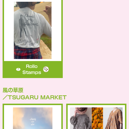
Rollo
7
Stamps
風の草原
／TSUGARU MARKET