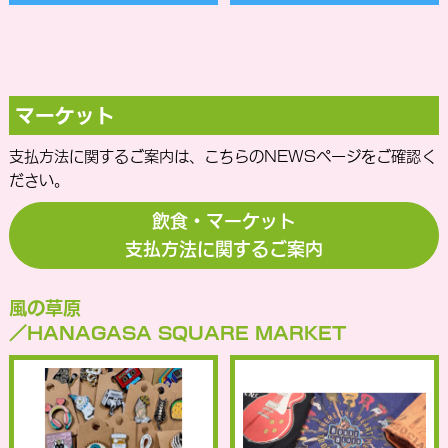
マーケット
支払方法に関するご案内は、こちらのNEWSページをご確認く
ださい。
飲食・マーケット
支払方法に関するご案内
風の草原
／HANAGASA SQUARE MARKET