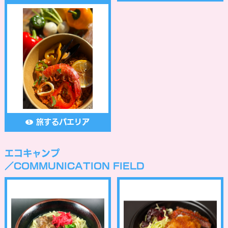
旅するパエリア
5
エコキャンプ
／COMMUNICATION FIELD